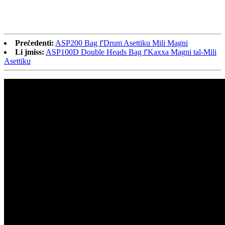
Preċedenti:
ASP200 Bag f'Drum Asettiku Mili Magni
Li jmiss:
ASP100D Double Heads Bag f'Kaxxa Magni tal-Mili
Asettiku