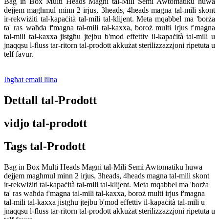
Bag in Box Multi Heads Magni tal-Mili Semi Awtomatiku huwa
dejjem magħmul minn 2 irjus, 3heads, 4heads magna tal-mili skont
ir-rekwiżiti tal-kapaċità tal-mili tal-klijent. Meta mqabbel ma 'borża
ta' ras waħda f'magna tal-mili tal-kaxxa, boroż multi irjus f'magna
tal-mili tal-kaxxa jistgħu jtejbu b'mod effettiv il-kapaċità tal-mili u
jnaqqsu l-fluss tar-ritorn tal-prodott akkużat sterilizzazzjoni ripetuta u
telf favur.
Ibgħat email lilna
Dettall tal-Prodott
vidjo tal-prodott
Tags tal-Prodott
Bag in Box Multi Heads Magni tal-Mili Semi Awtomatiku huwa
dejjem magħmul minn 2 irjus, 3heads, 4heads magna tal-mili skont
ir-rekwiżiti tal-kapaċità tal-mili tal-klijent. Meta mqabbel ma 'borża
ta' ras waħda f'magna tal-mili tal-kaxxa, boroż multi irjus f'magna
tal-mili tal-kaxxa jistgħu jtejbu b'mod effettiv il-kapaċità tal-mili u
jnaqqsu l-fluss tar-ritorn tal-prodott akkużat sterilizzazzjoni ripetuta u