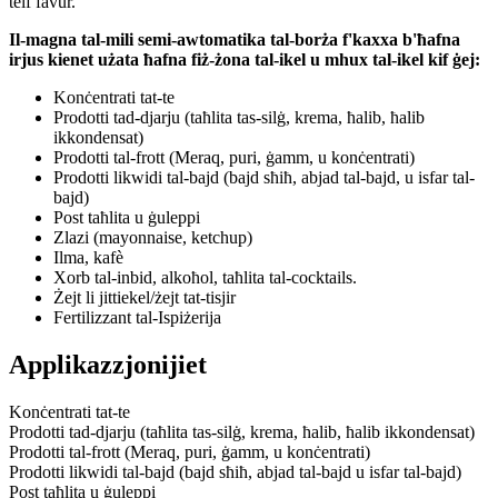
telf favur.
Il-magna tal-mili semi-awtomatika tal-borża f'kaxxa b'ħafna
irjus kienet użata ħafna fiż-żona tal-ikel u mhux tal-ikel kif ġej:
Konċentrati tat-te
Prodotti tad-djarju (taħlita tas-silġ, krema, ħalib, ħalib
ikkondensat)
Prodotti tal-frott (Meraq, puri, ġamm, u konċentrati)
Prodotti likwidi tal-bajd (bajd sħiħ, abjad tal-bajd, u isfar tal-
bajd)
Post taħlita u ġuleppi
Zlazi (mayonnaise, ketchup)
Ilma, kafè
Xorb tal-inbid, alkoħol, taħlita tal-cocktails.
Żejt li jittiekel/żejt tat-tisjir
Fertilizzant tal-Ispiżerija
Applikazzjonijiet
Konċentrati tat-te
Prodotti tad-djarju (taħlita tas-silġ, krema, ħalib, ħalib ikkondensat)
Prodotti tal-frott (Meraq, puri, ġamm, u konċentrati)
Prodotti likwidi tal-bajd (bajd sħiħ, abjad tal-bajd u isfar tal-bajd)
Post taħlita u ġuleppi