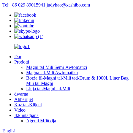
Tel:+86 029 89015941
judyhao@xashibo.com
Dar
Prodotti
Magni tal-Mili Semi-Awtomatiċi
Magna tal-Mili Awtomatika
Borża fil-Magni tal-Mili tad-Drum & 1000L Liner Bag
Mili tal-Magni
Linja tal-Magni tal-Mili
dwarna
Aħbarijiet
Każ tal-Klijent
Video
Ikkuntattjana
Aġenti Mfittxija
English