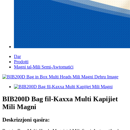
Dar
Prodotti
Magni tal-Mili Semi-Awtomatiċi
BIB200D Bag fil-Kaxxa Multi Kapijiet
Mili Magni
Deskrizzjoni qasira: