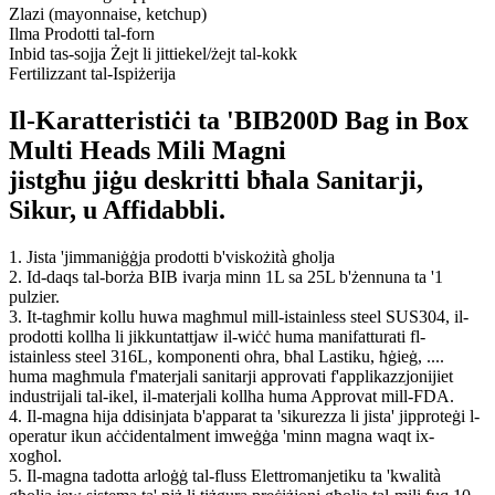
Zlazi (mayonnaise, ketchup)
Ilma Prodotti tal-forn
Inbid tas-sojja Żejt li jittiekel/żejt tal-kokk
Fertilizzant tal-Ispiżerija
Il-Karatteristiċi ta 'BIB200D Bag in Box
Multi Heads Mili Magni
jistgħu jiġu deskritti bħala Sanitarji,
Sikur, u Affidabbli.
1. Jista 'jimmaniġġja prodotti b'viskożità għolja
2. Id-daqs tal-borża BIB ivarja minn 1L sa 25L b'żennuna ta '1
pulzier.
3. It-tagħmir kollu huwa magħmul mill-istainless steel SUS304, il-
prodotti kollha li jikkuntattjaw il-wiċċ huma manifatturati fl-
istainless steel 316L, komponenti oħra, bħal Lastiku, ħġieġ, ....
huma magħmula f'materjali sanitarji approvati f'applikazzjonijiet
industrijali tal-ikel, il-materjali kollha huma Approvat mill-FDA.
4. Il-magna hija ddisinjata b'apparat ta 'sikurezza li jista' jipproteġi l-
operatur ikun aċċidentalment imweġġa 'minn magna waqt ix-
xogħol.
5. Il-magna tadotta arloġġ tal-fluss Elettromanjetiku ta 'kwalità