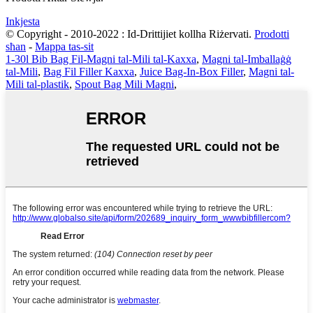
Inkjesta
© Copyright - 2010-2022 : Id-Drittijiet kollha Riżervati.
Prodotti
sħan
-
Mappa tas-sit
1-30l Bib Bag Fil-Magni tal-Mili tal-Kaxxa
,
Magni tal-Imballaġġ
tal-Mili
,
Bag Fil Filler Kaxxa
,
Juice Bag-In-Box Filler
,
Magni tal-
Mili tal-plastik
,
Spout Bag Mili Magni
,