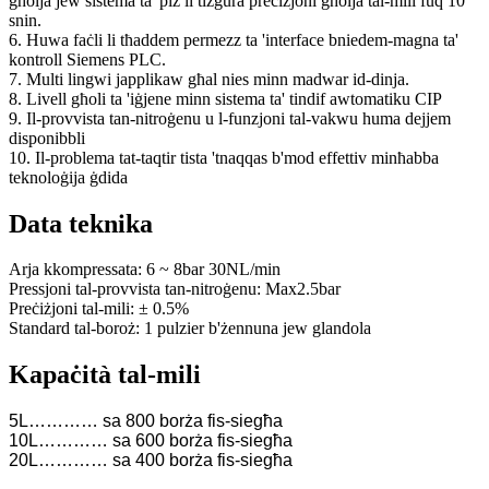
għolja jew sistema ta' piż li tiżgura preċiżjoni għolja tal-mili fuq 10
snin.
6. Huwa faċli li tħaddem permezz ta 'interface bniedem-magna ta'
kontroll Siemens PLC.
7. Multi lingwi japplikaw għal nies minn madwar id-dinja.
8. Livell għoli ta 'iġjene minn sistema ta' tindif awtomatiku CIP
9. Il-provvista tan-nitroġenu u l-funzjoni tal-vakwu huma dejjem
disponibbli
10. Il-problema tat-taqtir tista 'tnaqqas b'mod effettiv minħabba
teknoloġija ġdida
Data teknika
Arja kkompressata: 6 ~ 8bar 30NL/min
Pressjoni tal-provvista tan-nitroġenu: Max2.5bar
Preċiżjoni tal-mili: ± 0.5%
Standard tal-boroż: 1 pulzier b'żennuna jew glandola
Kapaċità tal-mili
5L………… sa 800 borża fis-siegħa
10L………… sa 600 borża fis-siegħa
20L………… sa 400 borża fis-siegħa