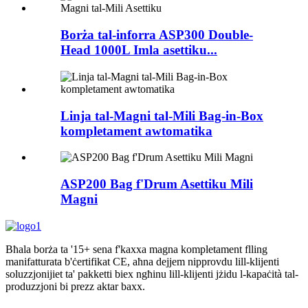
Borża tal-inforra ASP300 Double-
Head 1000L Imla asettiku...
Linja tal-Magni tal-Mili Bag-in-Box
kompletament awtomatika
ASP200 Bag f'Drum Asettiku Mili
Magni
Bħala borża ta '15+ sena f'kaxxa magna kompletament flling
manifatturata b'ċertifikat CE, aħna dejjem nipprovdu lill-klijenti
soluzzjonijiet ta' pakketti biex ngħinu lill-klijenti jżidu l-kapaċità tal-
produzzjoni bi prezz aktar baxx.