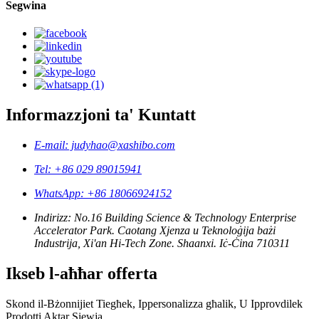
Segwina
Informazzjoni ta' Kuntatt
E-mail: judyhao@xashibo.com
Tel: +86 029 89015941
WhatsApp: +86 18066924152
Indirizz: No.16 Building Science & Technology Enterprise
Accelerator Park. Caotang Xjenza u Teknoloġija bażi
Industrija, Xi'an Hi-Tech Zone. Shaanxi. Iċ-Ċina 710311
Ikseb l-aħħar offerta
Skond il-Bżonnijiet Tiegħek, Ippersonalizza għalik, U Ipprovdilek
Prodotti Aktar Siewja.