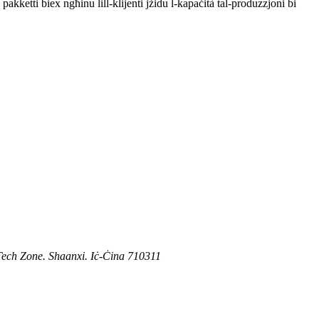
akketti biex ngħinu lill-klijenti jżidu l-kapaċità tal-produzzjoni bi
-Tech Zone. Shaanxi. Iċ-Ċina 710311