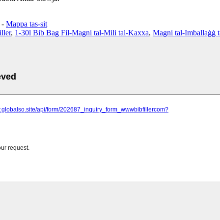
-
Mappa tas-sit
ller
,
1-30l Bib Bag Fil-Magni tal-Mili tal-Kaxxa
,
Magni tal-Imballaġġ t