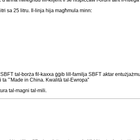
ri sa 25 litru. Il-linja hija magħmula minn:
ku SBFT tal-borża fil-kaxxa ġġib lill-familja SBFT aktar entużjażmu
i ta '"Made in China. Kwalità tal-Ewropa”
ra tal-magni tal-mili.