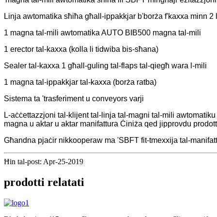
Linja awtomatika sħiħa għall-ippakkjar b'borża f'kaxxa minn 2 lit
1 magna tal-mili awtomatika AUTO BIB500 magna tal-mili
1 erector tal-kaxxa (kolla li tidwiba bis-sħana)
Sealer tal-kaxxa 1 għall-guling tal-flaps tal-qiegħ wara l-mili
1 magna tal-ippakkjar tal-kaxxa (borża ratba)
Sistema ta 'trasferiment u conveyors varji
L-aċċettazzjoni tal-klijent tal-linja tal-magni tal-mili awtomati
magna u aktar u aktar manifattura Ċiniża qed jipprovdu prodott
Għandna pjaċir nikkooperaw ma 'SBFT fit-tmexxija tal-manifattu
Ħin tal-post: Apr-25-2019
prodotti relatati