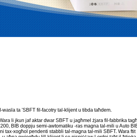
-wasla ta 'SBFT fil-facotry tal-klijent u tibda taħdem.
, Wara li jkun jaf aktar dwar SBFT u jagħmel żjara fil-fabbrika ta
BIB200, BIB doppju semi-awtomatiku -ras magna tal-mili u Auto BI
oni tax-xogħol pendenti stabbli tal-magna tal-mili SBFT. Wara ftit s
u aħna nwiegħdu lill-klijent li se nispiċċaw l-ordni taħt il-ħtieġ