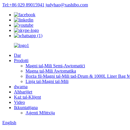
Tel:+86 029 89015941
judyhao@xashibo.com
Dar
Prodotti
Magni tal-Mili Semi-Awtomatiċi
Magna tal-Mili Awtomatika
Borża fil-Magni tal-Mili tad-Drum & 1000L Liner Bag Mi
Linja tal-Magni tal-Mili
dwarna
Aħbarijiet
Każ tal-Klijent
Video
Ikkuntattjana
Aġenti Mfittxija
English