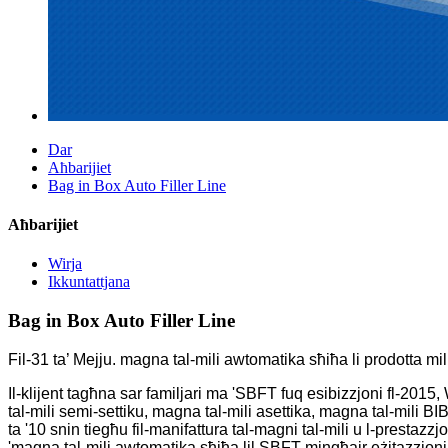
Dar
Aħbarijiet
Bag in Box Auto Filler Line
Aħbarijiet
Wirja
Ikkuntattjana
Bag in Box Auto Filler Line
Fil-31 ta’ Mejju. magna tal-mili awtomatika sħiħa li prodotta mill
Il-klijent tagħna sar familjari ma 'SBFT fuq esibizzjoni fl-2015
tal-mili semi-settiku, magna tal-mili asettika, magna tal-mili 
ta '10 snin tiegħu fil-manifattura tal-magni tal-mili u l-prestazzj
'magna tal-mili awtomatika sħiħa lil SBFT mingħajr eżitazzjoni. 