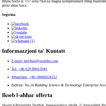
Bħala borża ta '15+ sena f'kaxxa magna kompletament flling manifatturata
prezz aktar baxx.
Segwina
Informazzjoni ta' Kuntatt
E-mail: judyhao@xashibo.com
Tel: +86 029 89015941
WhatsApp: +86 18066924152
Indirizz: No.16 Building Science & Technology Enterprise Acce
Ikseb l-aħħar offerta
Skond il-Bżonnijiet Tiegħek, Ippersonalizza għalik, U Ipprovdilek Pro