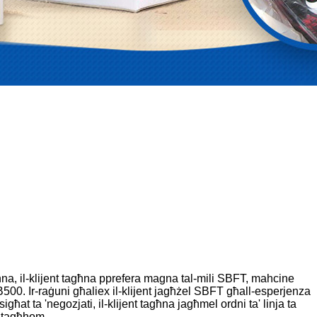
għna, il-klijent tagħna pprefera magna tal-mili SBFT, mahcine
B500. Ir-raġuni għaliex il-klijent jagħżel SBFT għall-esperjenza
igħat ta 'negozjati, il-klijent tagħna jagħmel ordni ta' linja ta
a tagħhom.