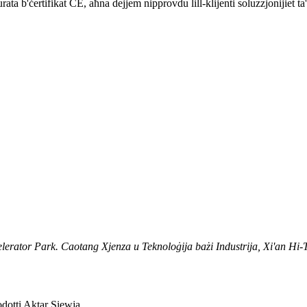
 b'ċertifikat CE, aħna dejjem nipprovdu lill-klijenti soluzzjonijiet ta' p
lerator Park. Caotang Xjenza u Teknoloġija bażi Industrija, Xi'an Hi
dotti Aktar Siewja.