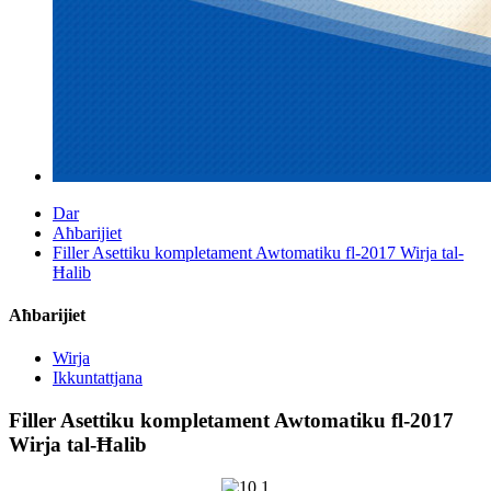
Dar
Aħbarijiet
Filler Asettiku kompletament Awtomatiku fl-2017 Wirja tal-
Ħalib
Aħbarijiet
Wirja
Ikkuntattjana
Filler Asettiku kompletament Awtomatiku fl-2017
Wirja tal-Ħalib