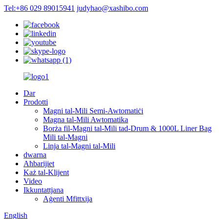
Tel:+86 029 89015941
judyhao@xashibo.com
Dar
Prodotti
Magni tal-Mili Semi-Awtomatiċi
Magna tal-Mili Awtomatika
Borża fil-Magni tal-Mili tad-Drum & 1000L Liner Bag
Mili tal-Magni
Linja tal-Magni tal-Mili
dwarna
Aħbarijiet
Każ tal-Klijent
Video
Ikkuntattjana
Aġenti Mfittxija
English