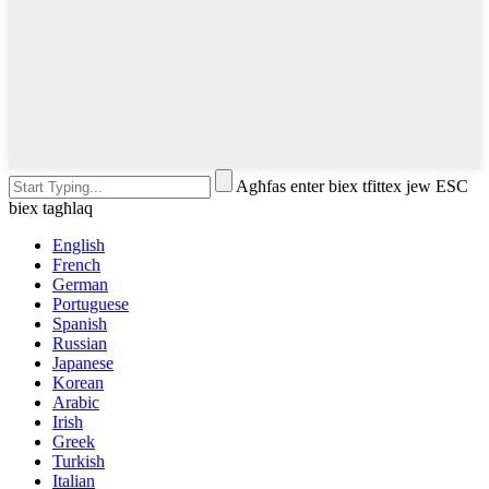
Agħfas enter biex tfittex jew ESC
biex tagħlaq
English
French
German
Portuguese
Spanish
Russian
Japanese
Korean
Arabic
Irish
Greek
Turkish
Italian