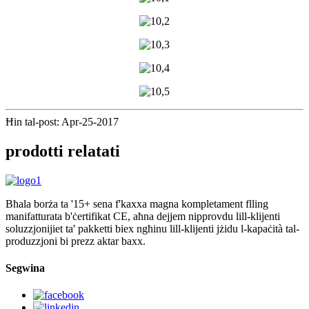
Ħin tal-post: Apr-25-2017
prodotti relatati
Bħala borża ta '15+ sena f'kaxxa magna kompletament flling
manifatturata b'ċertifikat CE, aħna dejjem nipprovdu lill-klijenti
soluzzjonijiet ta' pakketti biex ngħinu lill-klijenti jżidu l-kapaċità tal-
produzzjoni bi prezz aktar baxx.
Segwina