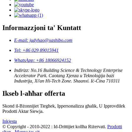
Informazzjoni ta' Kuntatt
E-mail: judyhao@xashibo.com
Tel: +86 029 89015941
WhatsApp: +86 18066924152
Indirizz: No.16 Building Science & Technology Enterprise
Accelerator Park. Caotang Xjenza u Teknoloġija bażi
Industrija, Xi'an Hi-Tech Zone. Shaanxi. Iċ-Ċina 710311
Ikseb l-aħħar offerta
Skond il-Bżonnijiet Tiegħek, Ippersonalizza għalik, U Ipprovdilek
Prodotti Aktar Siewja.
Inkjesta
© Copyright - 2010-2022 : Id-Drittijiet kollha Riżervati.
Prodotti
sħan
-
Mappa tas-sit